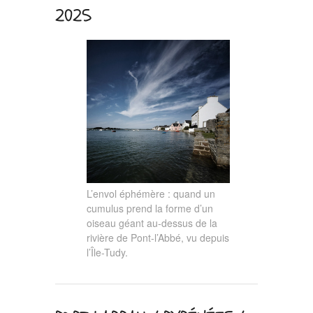
2025
L’envol éphémère : quand un
cumulus prend la forme d’un
oiseau géant au-dessus de la
rivière de Pont-l’Abbé, vu depuis
l’Île-Tudy.