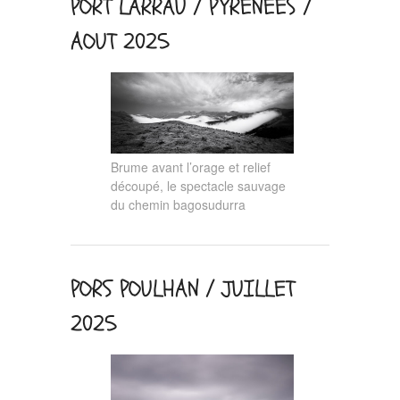
PORT LARRAU / PYRÉNÉES /
AOUT 2025
Brume avant l’orage et relief
découpé, le spectacle sauvage
du chemin bagosudurra
PORS POULHAN / JUILLET
2025