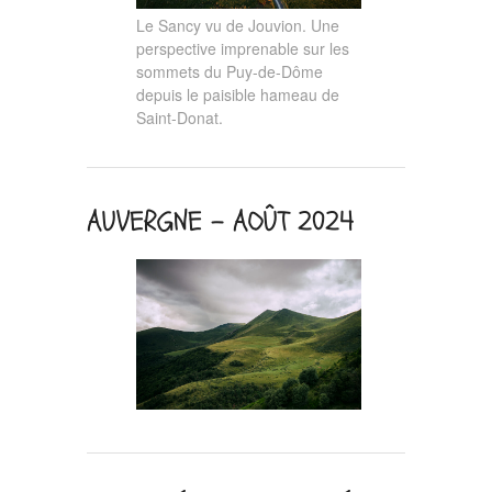
Le Sancy vu de Jouvion. Une
perspective imprenable sur les
sommets du Puy-de-Dôme
depuis le paisible hameau de
Saint-Donat.
AUVERGNE – AOÛT 2024